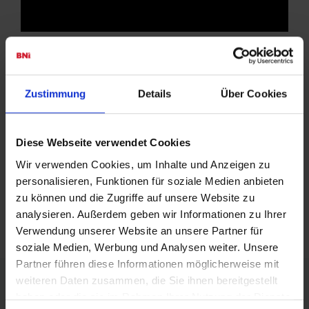
Interessiert, ein Chapter in Ihrer
Umgebung zu finden?
Zustimmung
Details
Über Cookies
Der beste Weg, mehr über BNI und die Arbeitsweise zu
erfahren ist der Besuch eines lokalen
Frühstücksmeetings
.
Diese Webseite verwendet Cookies
Lernen Sie die Unternehmer eines Chapters persönlich
kennen und heben Sie Ihre Netzwerkaktivitäten auf die
Wir verwenden Cookies, um Inhalte und Anzeigen zu
nächste Stufe.
personalisieren, Funktionen für soziale Medien anbieten
Erfahren Sie mehr über die Vorteile, die Sie durch eine
zu können und die Zugriffe auf unsere Website zu
Mitgliedschaft in einem Chapter in
Ihrer Region
nutzen
analysieren. Außerdem geben wir Informationen zu Ihrer
können.
Verwendung unserer Website an unsere Partner für
soziale Medien, Werbung und Analysen weiter. Unsere
Partner führen diese Informationen möglicherweise mit
weiteren Daten zusammen, die Sie ihnen bereitgestellt
haben oder die sie im Rahmen Ihrer Nutzung der Dienste
Links