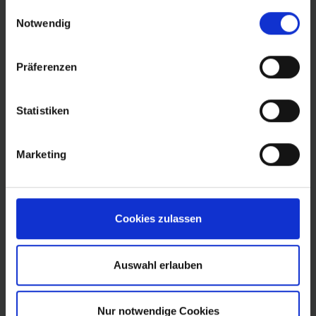
gesammelt haben.
Einwilligungsauswahl
Notwendig
Termine
Mitglied finden
Präferenzen
Chapter im Aufbau
Statistiken
Erfahrungen
FAQ
Marketing
Datenschutzerklärung
Impressum
Cookies zulassen
Auswahl erlauben
Nur notwendige Cookies