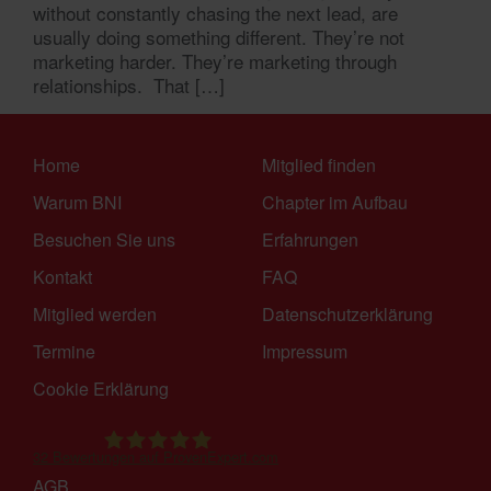
without constantly chasing the next lead, are
usually doing something different. They’re not
marketing harder. They’re marketing through
relationships. That […]
Home
Mitglied finden
Warum BNI
Chapter im Aufbau
Besuchen Sie uns
Erfahrungen
Kontakt
FAQ
Mitglied werden
Datenschutzerklärung
Termine
Impressum
Cookie Erklärung
32
Bewertungen auf ProvenExpert.com
AGB